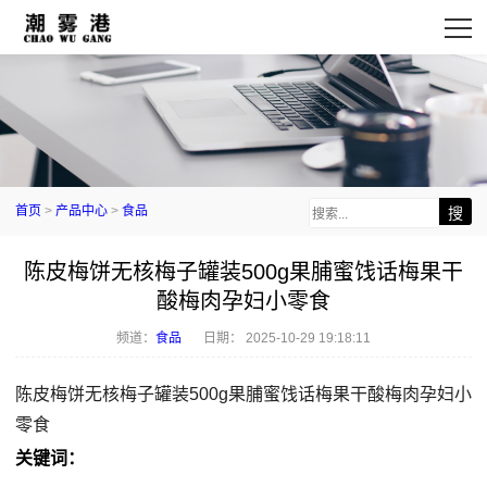
首页
>
产品中心
>
食品
陈皮梅饼无核梅子罐装500g果脯蜜饯话梅果干
酸梅肉孕妇小零食
频道：
食品
日期：
2025-10-29 19:18:11
陈皮梅饼无核梅子罐装500g果脯蜜饯话梅果干酸梅肉孕妇小
零食
关键词：