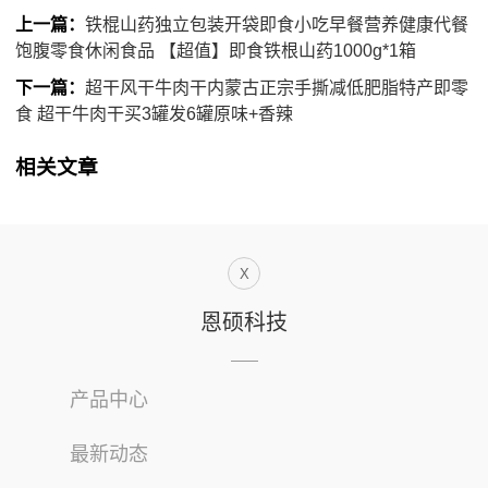
上一篇：
铁棍山药独立包装开袋即食小吃早餐营养健康代餐
饱腹零食休闲食品 【超值】即食铁根山药1000g*1箱
下一篇：
超干风干牛肉干内蒙古正宗手撕减低肥脂特产即零
食 超干牛肉干买3罐发6罐原味+香辣
相关文章
X
恩硕科技
产品中心
最新动态